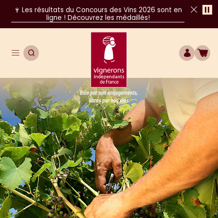
Pa
🍷 Les résultats du Concours des Vins 2026 sont en
ligne ! Découvrez les médaillés!
Fer
Ouvrir le menu de navigation principal
OUVRIR LA RECHERCHE
COMPTE
BOU
Unis par nos engagements, libres par nos