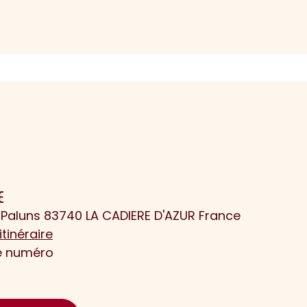
E
Paluns 83740 LA CADIERE D'AZUR France
itinéraire
le numéro