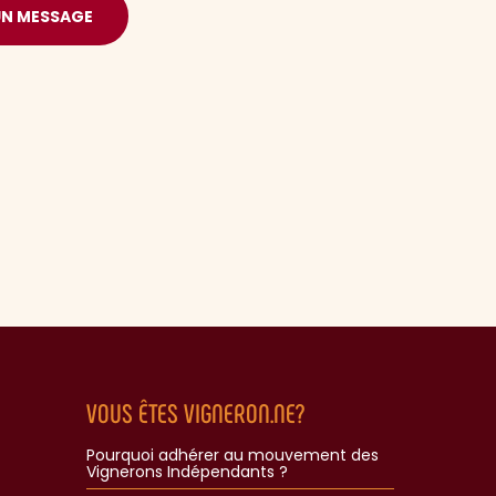
UN MESSAGE
VOUS ÊTES VIGNERON.NE?
Pourquoi adhérer au mouvement des
Vignerons Indépendants ?