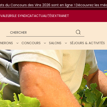
tats du Concours des Vins 2026 sont en ligne ! Découvrez les méda
VALEURS
LE SYNDICAT
ACTUALITÉS
EXTRANET
Chercher
IGNERONS
CONCOURS
SALONS
SÉJOURS & ACTIVITÉS
ar nos vins