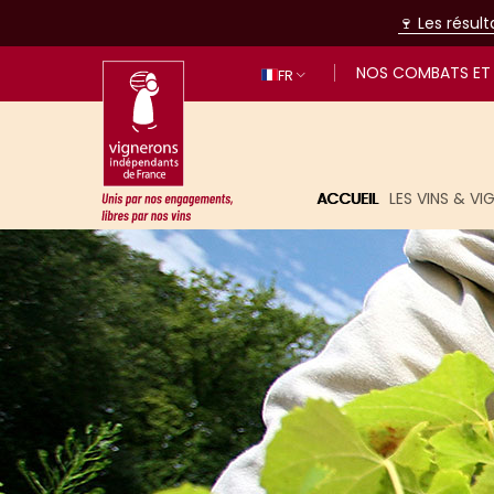
🍷 Les résul
NOS COMBATS ET 
FR
ACCUEIL
LES VINS & V
Unis par nos engagements, libres p