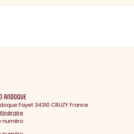
D ANDOQUE
ndoque Fayet 34310 CRUZY France
itinéraire
le numéro
le numéro