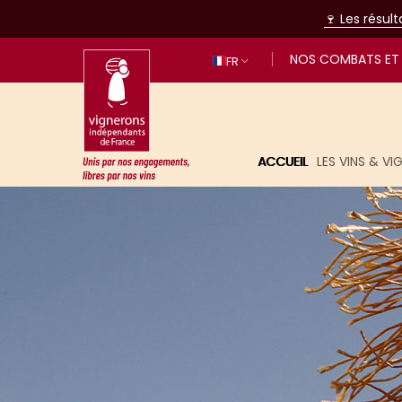
🍷 Les résul
NOS COMBATS ET 
FR
ACCUEIL
LES VINS & V
Unis par nos engagements, libres p