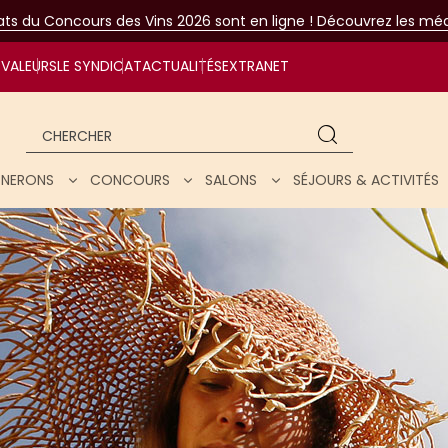
tats du Concours des Vins 2026 sont en ligne ! Découvrez les méda
VALEURS
LE SYNDICAT
ACTUALITÉS
EXTRANET
Chercher
IGNERONS
CONCOURS
SALONS
SÉJOURS & ACTIVITÉS
ar nos vins