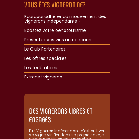
VOUS ÊTES VIGNERON.NE?
Pourquoi adhérer au mouvement des
Vignerons Indépendants ?
Boostez votre oenotourisme
Présentez vos vins au concours
Le Club Partenaires
Les offres spéciales
Les fédérations
Extranet vigneron​
DES VIGNERONS LIBRES ET
ENGAGÉS
Être Vigneron Indépendant, c’est cultiver
sa vigne, vinifier dans sa propre cave, et
vendre son vin en partageant sa