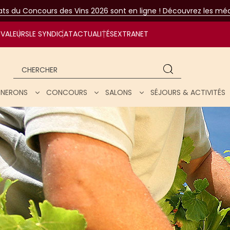
tats du Concours des Vins 2026 sont en ligne ! Découvrez les méda
VALEURS
LE SYNDICAT
ACTUALITÉS
EXTRANET
Chercher
IGNERONS
CONCOURS
SALONS
SÉJOURS & ACTIVITÉS
ar nos vins