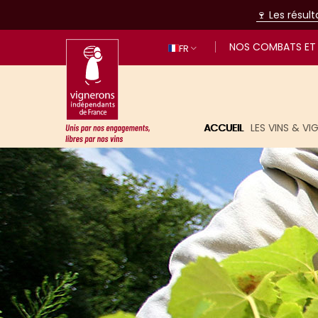
🍷 Les résul
NOS COMBATS ET 
FR
ACCUEIL
LES VINS & V
Unis par nos engagements, libres p