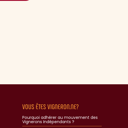
VOUS ÊTES VIGNERON.NE?
Pourquoi adhérer au mouvement des
Vignerons Indépendants ?