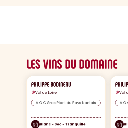
sommaire
LES VINS DU DOMAINE
PHILIPPE BODINEAU
PHILI
Val de Loire
Val 
A.O.C Gros Plant du Pays Nantais
A.O.
Blanc - Sec - Tranquille
Bl