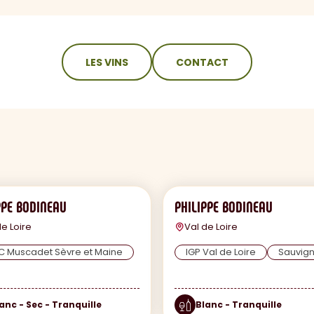
LES VINS
CONTACT
PPE BODINEAU
PHILIPPE BODINEAU
de Loire
Val de Loire
C Muscadet Sèvre et Maine
IGP Val de Loire
Sauvig
anc - Sec - Tranquille
Blanc - Tranquille