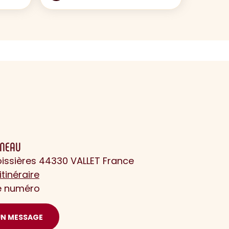
INEAU
oissières 44330 VALLET France
itinéraire
le numéro
UN MESSAGE