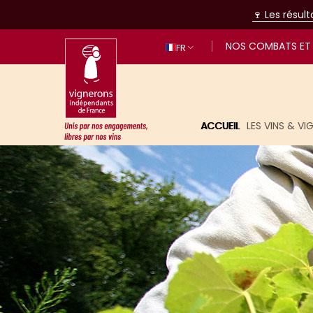
🍷 Les résul
NOS COMBATS ET 
FR
ACCUEIL
LES VINS & V
Unis par nos engagements, libres p