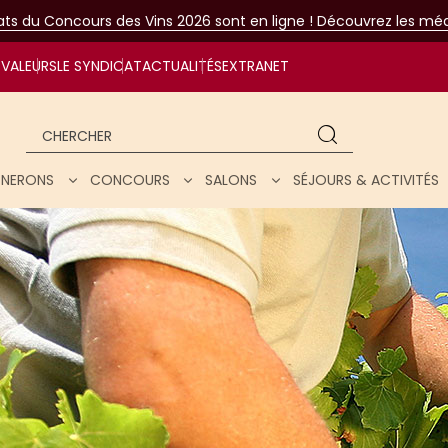
tats du Concours des Vins 2026 sont en ligne ! Découvrez les méda
VALEURS
LE SYNDICAT
ACTUALITÉS
EXTRANET
Chercher
IGNERONS
CONCOURS
SALONS
SÉJOURS & ACTIVITÉS
ar nos vins