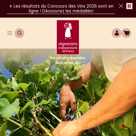
Pa
🍷 Les résultats du Concours des Vins 2026 sont en
ligne ! Découvrez les médaillés!
Fer
Ouvrir le menu de navigation principal
OUVRIR LA RECHERCHE
COMPTE
BOU
Unis par nos engagements, libres par nos