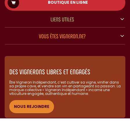
BOUTIQUE EN LIGNE
LIENS UTILES
VOUS ÊTES VIGNERON.NE?
DES VIGNERONS LIBRES ET ENGAGÉS
Être Vigneron Indépendant, c’est cultiver sa vigne, vinifier dans
sa propre cave, et vendre son vin en partageant sa passion. La
marque collective « Vigneron Indépendant » incarne une
viticulture engagée, authentique et humaine.​
NOUS REJOINDRE
(C) Vignerons Indépendants 2025 - L'abus d'alcool est dangereux