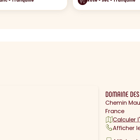
anc - Tranquille
Rosé - Sec - Tranquille
N
DOMAINE DES
Chemin Maur
France
Calculer l'
Afficher 