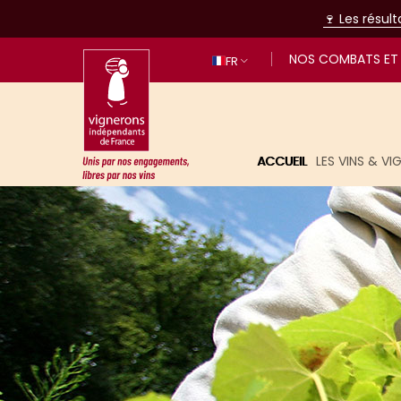
🍷 Les résul
NOS COMBATS ET 
FR
ACCUEIL
LES VINS & V
Unis par nos engagements, libres p