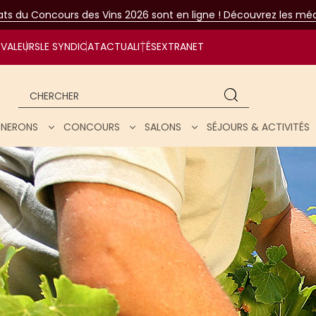
tats du Concours des Vins 2026 sont en ligne ! Découvrez les méda
VALEURS
LE SYNDICAT
ACTUALITÉS
EXTRANET
Chercher
IGNERONS
CONCOURS
SALONS
SÉJOURS & ACTIVITÉS
ar nos vins