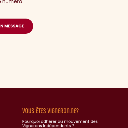
le numéro
UN MESSAGE
VOUS ÊTES VIGNERON.NE?
Pourquoi adhérer au mouvement des
Vignerons Indépendants ?