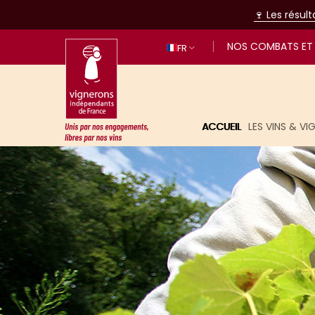
🍷 Les résul
NOS COMBATS ET 
FR
ACCUEIL
LES VINS & V
Unis par nos engagements, libres p