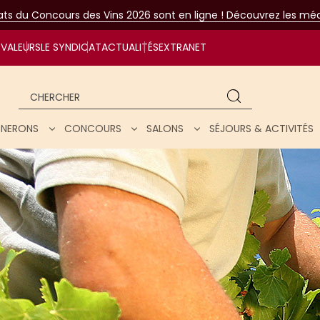
tats du Concours des Vins 2026 sont en ligne ! Découvrez les méda
VALEURS
LE SYNDICAT
ACTUALITÉS
EXTRANET
Chercher
IGNERONS
CONCOURS
SALONS
SÉJOURS & ACTIVITÉS
ar nos vins