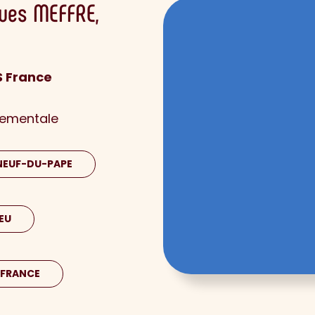
ues
MEFFRE
S France
nementale
NEUF-DU-PAPE
EU
E FRANCE