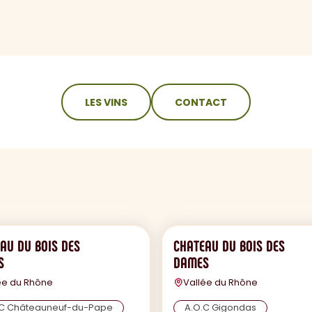
LES VINS
CONTACT
AU DU BOIS DES
CHATEAU DU BOIS DES
S
DAMES
ée du Rhône
Vallée du Rhône
.C Châteauneuf-du-Pape
A.O.C Gigondas