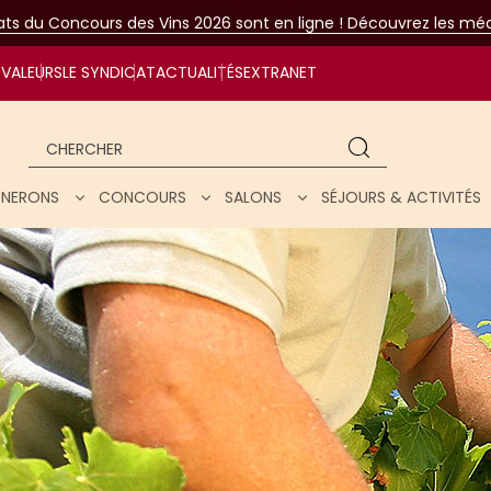
tats du Concours des Vins 2026 sont en ligne ! Découvrez les méda
VALEURS
LE SYNDICAT
ACTUALITÉS
EXTRANET
Chercher
IGNERONS
CONCOURS
SALONS
SÉJOURS & ACTIVITÉS
ar nos vins