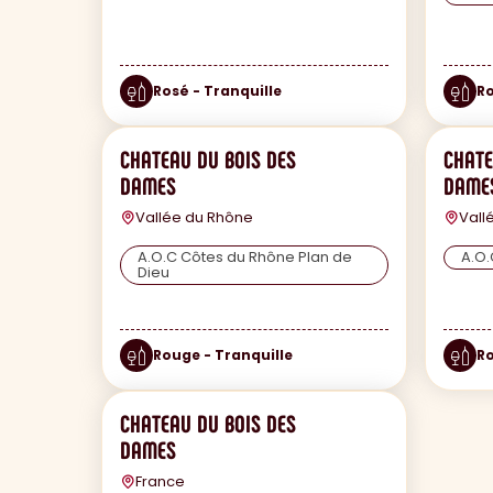
Rosé - Tranquille
Ro
CHATEAU DU BOIS DES
CHATE
DAMES
DAME
Vallée du Rhône
Vall
A.O.C Côtes du Rhône Plan de
A.O.
Dieu
Rouge - Tranquille
Ro
CHATEAU DU BOIS DES
DAMES
France