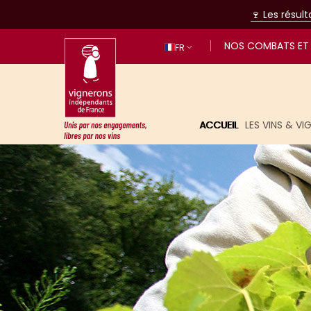
🍷 Les résul
NOS COMBATS ET 
FR
ACCUEIL
LES VINS & V
Unis par nos engagements, libres p