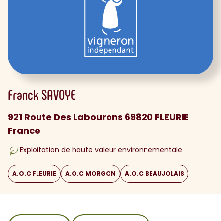
Franck
SAVOYE
921 Route Des Labourons 69820 FLEURIE
France
Exploitation de haute valeur environnementale
A.O.C FLEURIE
A.O.C MORGON
A.O.C BEAUJOLAIS
sommaire