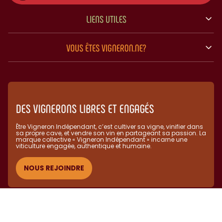
LIENS UTILES
VOUS ÊTES VIGNERON.NE?
DES VIGNERONS LIBRES ET ENGAGÉS
Être Vigneron Indépendant, c’est cultiver sa vigne, vinifier dans
sa propre cave, et vendre son vin en partageant sa passion. La
marque collective « Vigneron Indépendant » incarne une
viticulture engagée, authentique et humaine.​
NOUS REJOINDRE
(C) Vignerons Indépendants 2025 - L'abus d'alcool est dangereux
pour la santé, à consommer avec modération.