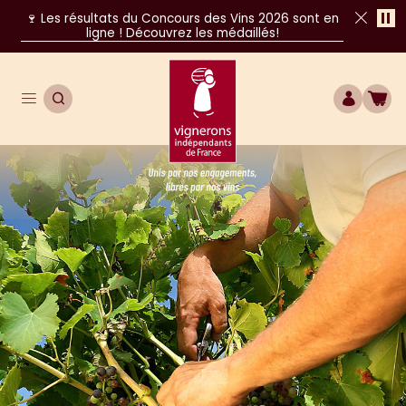
Pa
🍷 Les résultats du Concours des Vins 2026 sont en
ligne ! Découvrez les médaillés!
Fer
Ouvrir le menu de navigation principal
OUVRIR LA RECHERCHE
COMPTE
BOU
Unis par nos engagements, libres par nos