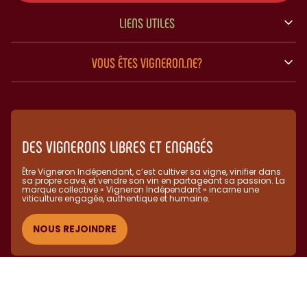
LIENS UTILES
VOUS ÊTES VIGNERON.NE?
DES VIGNERONS LIBRES ET ENGAGÉS
Être Vigneron Indépendant, c’est cultiver sa vigne, vinifier dans
sa propre cave, et vendre son vin en partageant sa passion. La
marque collective « Vigneron Indépendant » incarne une
viticulture engagée, authentique et humaine.​
NOUS REJOINDRE
(C) Vignerons Indépendants 2025 - L'abus d'alcool est dangereux
pour la santé, à consommer avec modération.