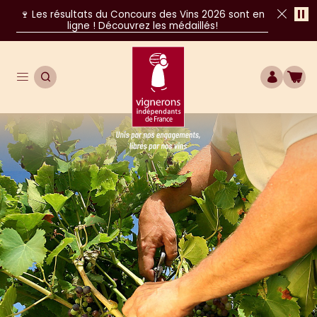
Pa
🍷 Les résultats du Concours des Vins 2026 sont en
ligne ! Découvrez les médaillés!
Fer
Ouvrir le menu de navigation principal
OUVRIR LA RECHERCHE
COMPTE
BOU
Unis par nos engagements, libres par nos