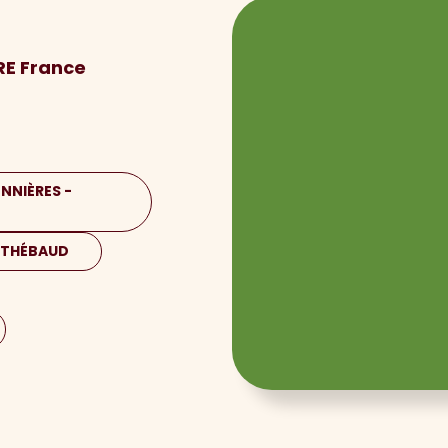
RE France
NNIÈRES -
-THÉBAUD