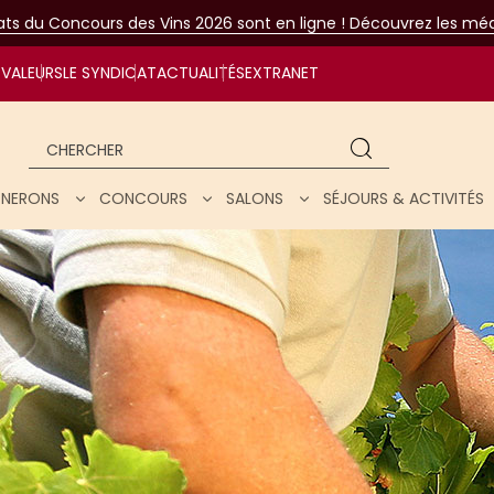
tats du Concours des Vins 2026 sont en ligne ! Découvrez les méda
VALEURS
LE SYNDICAT
ACTUALITÉS
EXTRANET
Chercher
IGNERONS
CONCOURS
SALONS
SÉJOURS & ACTIVITÉS
ar nos vins