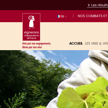
🍷 Les résul
NOS COMBATS ET 
FR
ACCUEIL
LES VINS & V
Unis par nos engagements, libres p