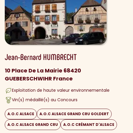
Jean-Bernard
HUMBRECHT
10 Place De La Mairie 68420
GUEBERSCHWIHR France
Exploitation de haute valeur environnementale
Vin(s) médaillé(s) au Concours
A.O.C ALSACE
A.O.C ALSACE GRAND CRU GOLDERT
A.O.C ALSACE GRAND CRU
A.O.C CRÉMANT D'ALSACE