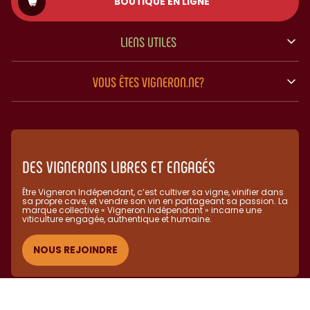
BOUTIQUE EN LIGNE
LIENS UTILES
VOUS ÊTES VIGNERON.NE?
DES VIGNERONS LIBRES ET ENGAGÉS
Être Vigneron Indépendant, c’est cultiver sa vigne, vinifier dans
sa propre cave, et vendre son vin en partageant sa passion. La
marque collective « Vigneron Indépendant » incarne une
viticulture engagée, authentique et humaine.​
NOUS REJOINDRE
(C) Vignerons Indépendants 2025 - L'abus d'alcool est dangereux