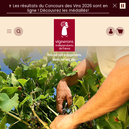
Pa
🍷 Les résultats du Concours des Vins 2026 sont en
ligne ! Découvrez les médaillés!
Fer
Ouvrir le menu de navigation principal
OUVRIR LA RECHERCHE
COMPTE
BOU
Unis par nos engagements, libres par nos