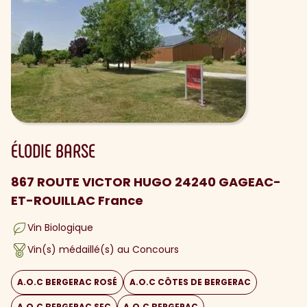
ÉLODIE
BARSE
867 ROUTE VICTOR HUGO 24240 GAGEAC-
ET-ROUILLAC France
Vin Biologique
Vin(s) médaillé(s) au Concours
A.O.C BERGERAC ROSÉ
A.O.C CÔTES DE BERGERAC
A.O.C BERGERAC SEC
A.O.C BERGERAC