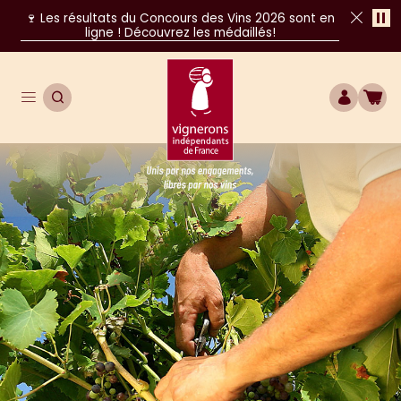
Pa
🍷 Les résultats du Concours des Vins 2026 sont en
ligne ! Découvrez les médaillés!
Fer
Ouvrir le menu de navigation principal
OUVRIR LA RECHERCHE
COMPTE
BOU
Unis par nos engagements, libres par nos