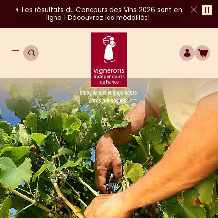
Pa
🍷 Les résultats du Concours des Vins 2026 sont en
ligne ! Découvrez les médaillés!
Fer
Ouvrir le menu de navigation principal
OUVRIR LA RECHERCHE
COMPTE
BOU
Unis par nos engagements, libres par nos