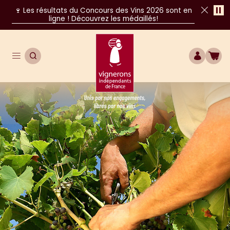
Pa
🍷 Les résultats du Concours des Vins 2026 sont en
ligne ! Découvrez les médaillés!
Fer
Ouvrir le menu de navigation principal
OUVRIR LA RECHERCHE
COMPTE
BOU
Unis par nos engagements, libres par nos