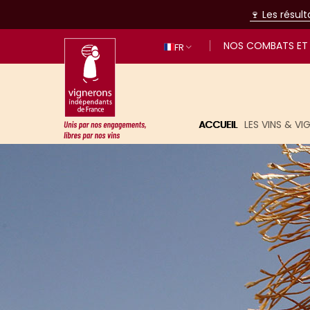
🍷 Les résul
NOS COMBATS ET 
FR
ACCUEIL
LES VINS & V
Unis par nos engagements, libres p