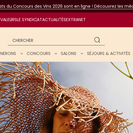
tats du Concours des Vins 2026 sont en ligne ! Découvrez les méda
VALEURS
LE SYNDICAT
ACTUALITÉS
EXTRANET
Chercher
IGNERONS
CONCOURS
SALONS
SÉJOURS & ACTIVITÉS
ar nos vins