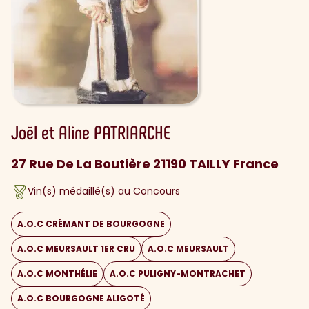
Joël et Aline
PATRIARCHE
27 Rue De La Boutière 21190 TAILLY France
Vin(s) médaillé(s) au Concours
A.O.C CRÉMANT DE BOURGOGNE
A.O.C MEURSAULT 1ER CRU
A.O.C MEURSAULT
A.O.C MONTHÉLIE
A.O.C PULIGNY-MONTRACHET
A.O.C BOURGOGNE ALIGOTÉ