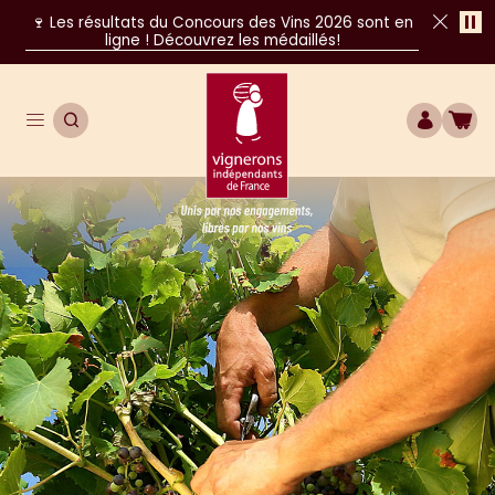
Pa
🍷 Les résultats du Concours des Vins 2026 sont en
ligne ! Découvrez les médaillés!
Fer
Ouvrir le menu de navigation principal
OUVRIR LA RECHERCHE
COMPTE
BOU
Unis par nos engagements, libres par nos