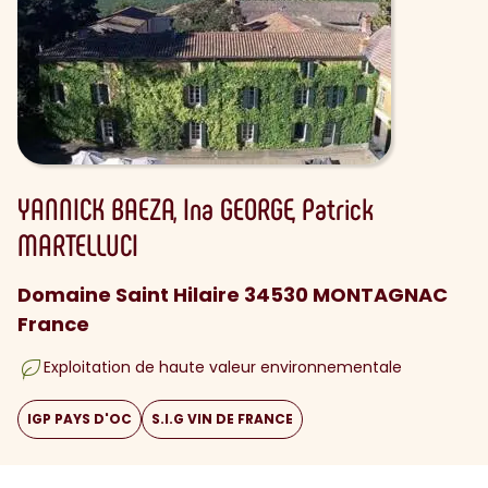
YANNICK
BAEZA
Ina
GEORGE
Patrick
MARTELLUCI
Domaine Saint Hilaire 34530 MONTAGNAC
France
Exploitation de haute valeur environnementale
IGP PAYS D'OC
S.I.G VIN DE FRANCE