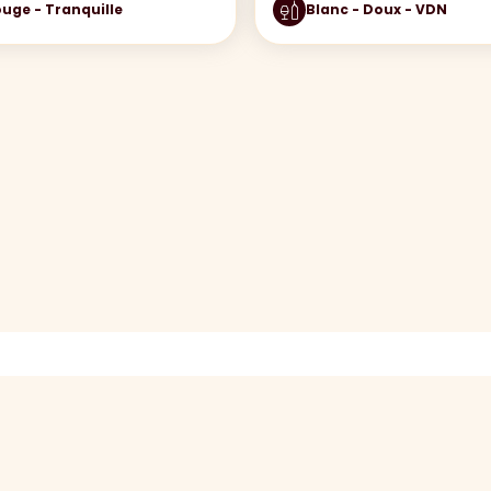
uge - Tranquille
Blanc - Doux - VDN
N