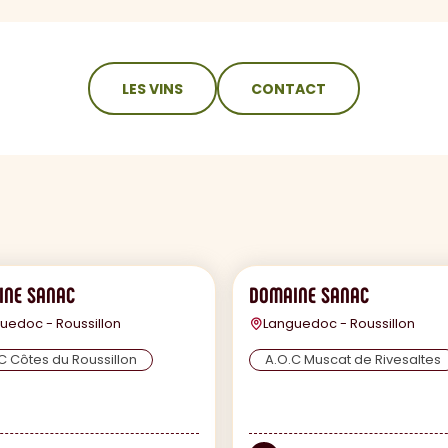
LES VINS
CONTACT
INE SANAC
DOMAINE SANAC
uedoc - Roussillon
Languedoc - Roussillon
C Côtes du Roussillon
A.O.C Muscat de Rivesaltes