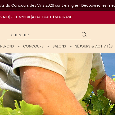
tats du Concours des Vins 2026 sont en ligne ! Découvrez les méda
VALEURS
LE SYNDICAT
ACTUALITÉS
EXTRANET
Chercher
IGNERONS
CONCOURS
SALONS
SÉJOURS & ACTIVITÉS
ar nos vins