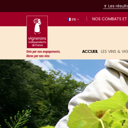
🍷 Les résul
NOS COMBATS ET 
FR
ACCUEIL
LES VINS & V
Unis par nos engagements, libres p