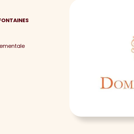
 FONTAINES
nementale