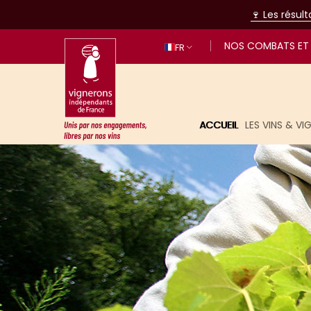
🍷 Les résul
NOS COMBATS ET 
FR
ACCUEIL
LES VINS & V
Unis par nos engagements, libres p