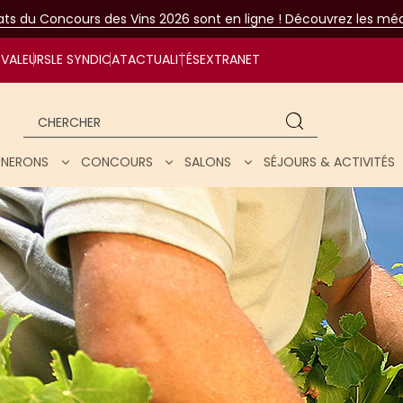
tats du Concours des Vins 2026 sont en ligne ! Découvrez les méda
VALEURS
LE SYNDICAT
ACTUALITÉS
EXTRANET
Chercher
IGNERONS
CONCOURS
SALONS
SÉJOURS & ACTIVITÉS
ar nos vins