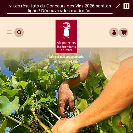
Pa
🍷 Les résultats du Concours des Vins 2026 sont en
ligne ! Découvrez les médaillés!
Fer
Ouvrir le menu de navigation principal
OUVRIR LA RECHERCHE
COMPTE
BOU
Unis par nos engagements, libres par nos