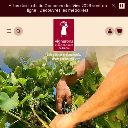
Pa
🍷 Les résultats du Concours des Vins 2026 sont en
ligne ! Découvrez les médaillés!
Fer
Ouvrir le menu de navigation principal
OUVRIR LA RECHERCHE
COMPTE
BOU
Unis par nos engagements, libres par nos