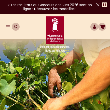
Pa
🍷 Les résultats du Concours des Vins 2026 sont en
ligne ! Découvrez les médaillés!
Fer
Ouvrir le menu de navigation principal
OUVRIR LA RECHERCHE
COMPTE
BOU
Unis par nos engagements, libres par nos