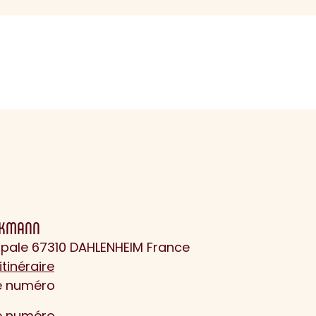
CKMANN
cipale 67310 DAHLENHEIM France
itinéraire
le numéro
le numéro