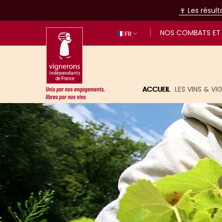
🍷 Les résul
NOS COMBATS ET 
FR
ACCUEIL
LES VINS & V
Unis par nos engagements, libres p