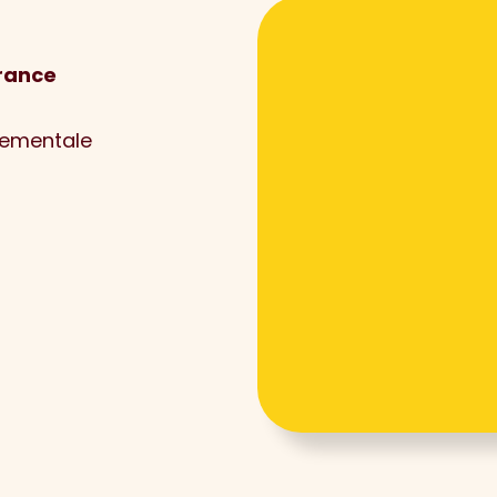
France
nementale