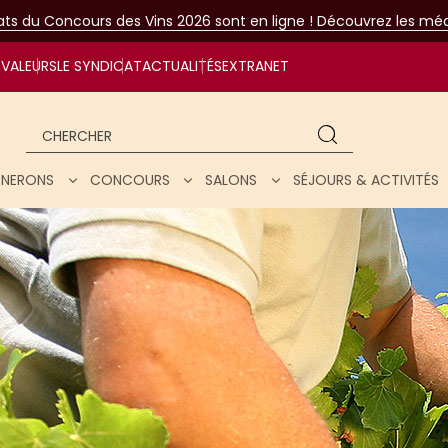
tats du Concours des Vins 2026 sont en ligne ! Découvrez les méda
VALEURS
LE SYNDICAT
ACTUALITÉS
EXTRANET
Chercher
IGNERONS
CONCOURS
SALONS
SÉJOURS & ACTIVITÉS
ar nos vins