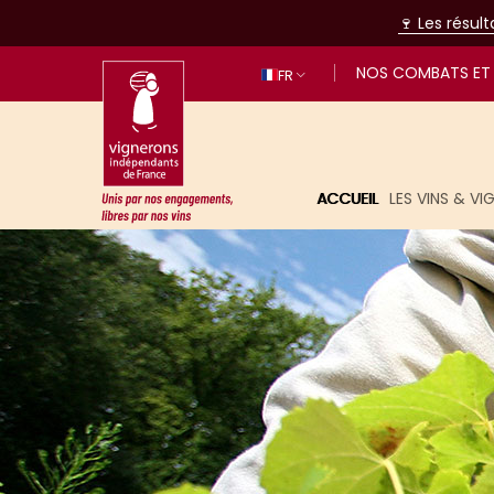
🍷 Les résul
NOS COMBATS ET 
FR
ACCUEIL
LES VINS & V
Unis par nos engagements, libres p