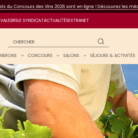
tats du Concours des Vins 2026 sont en ligne ! Découvrez les méda
VALEURS
LE SYNDICAT
ACTUALITÉS
EXTRANET
Chercher
IGNERONS
CONCOURS
SALONS
SÉJOURS & ACTIVITÉS
ar nos vins