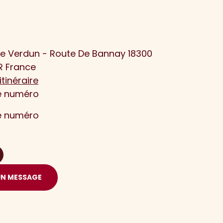
e Verdun - Route De Bannay 18300
R France
itinéraire
le numéro
le numéro
UN MESSAGE