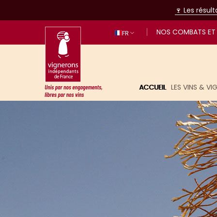
🍷 Les résul
NOS COMBATS ET 
FR
ACCUEIL
LES VINS & V
Unis par nos engagements, libres p