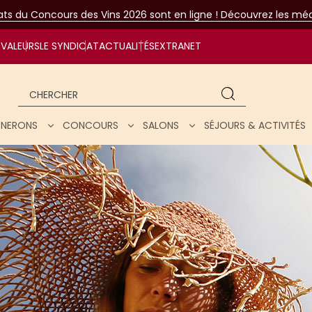
tats du Concours des Vins 2026 sont en ligne ! Découvrez les méda
VALEURS
LE SYNDICAT
ACTUALITÉS
EXTRANET
Chercher
IGNERONS
CONCOURS
SALONS
SÉJOURS & ACTIVITÉS
ar nos vins