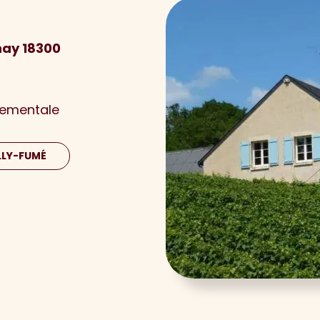
nay 18300
nementale
LLY-FUMÉ