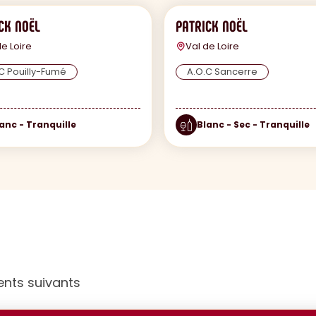
CK NOËL
PATRICK NOËL
de Loire
Val de Loire
C Pouilly-Fumé
A.O.C Sancerre
anc - Tranquille
Blanc - Sec - Tranquille
ents suivants