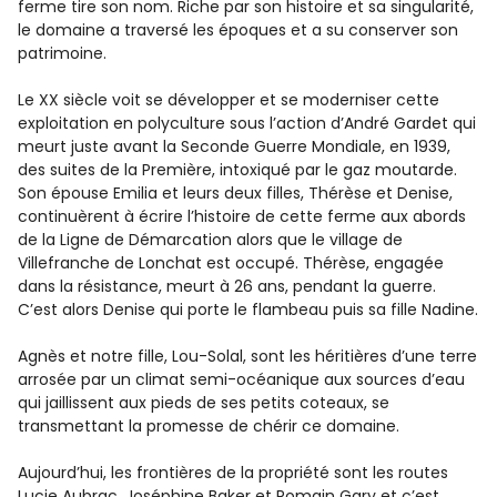
ferme tire son nom. Riche par son histoire et sa singularité,
le domaine a traversé les époques et a su conserver son
patrimoine.
Le XX siècle voit se développer et se moderniser cette
exploitation en polyculture sous l’action d’André Gardet qui
meurt juste avant la Seconde Guerre Mondiale, en 1939,
des suites de la Première, intoxiqué par le gaz moutarde.
Son épouse Emilia et leurs deux filles, Thérèse et Denise,
continuèrent à écrire l’histoire de cette ferme aux abords
de la Ligne de Démarcation alors que le village de
Villefranche de Lonchat est occupé. Thérèse, engagée
dans la résistance, meurt à 26 ans, pendant la guerre.
C’est alors Denise qui porte le flambeau puis sa fille Nadine.
Agnès et notre fille, Lou-Solal, sont les héritières d’une terre
arrosée par un climat semi-océanique aux sources d’eau
qui jaillissent aux pieds de ses petits coteaux, se
transmettant la promesse de chérir ce domaine.
Aujourd’hui, les frontières de la propriété sont les routes
Lucie Aubrac, Joséphine Baker et Romain Gary et c’est