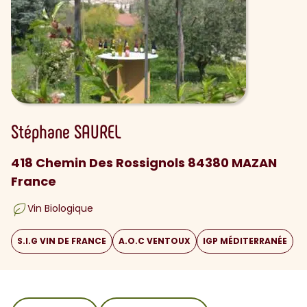
Stéphane
SAUREL
418 Chemin Des Rossignols 84380 MAZAN
France
Vin Biologique
S.I.G VIN DE FRANCE
A.O.C VENTOUX
IGP MÉDITERRANÉE
sommaire