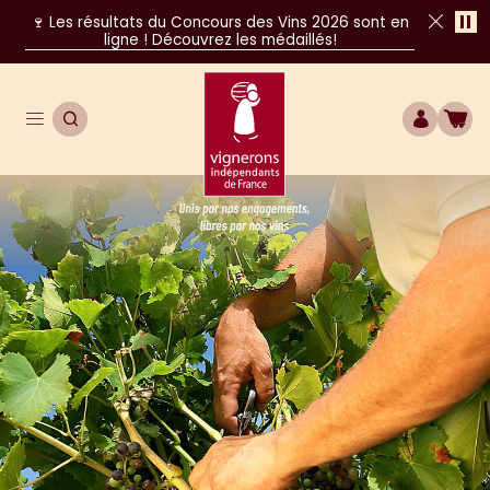
Pa
🍷 Les résultats du Concours des Vins 2026 sont en
ligne ! Découvrez les médaillés!
Fer
Ouvrir le menu de navigation principal
OUVRIR LA RECHERCHE
COMPTE
BOU
Unis par nos engagements, libres par nos