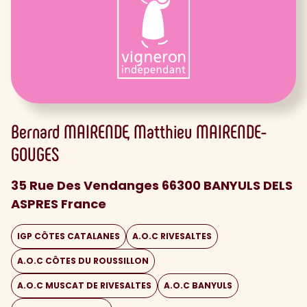
Bernard
MAIRENDE
Matthieu
MAIRENDE-
GOUGES
35 Rue Des Vendanges 66300 BANYULS DELS
ASPRES France
IGP CÔTES CATALANES
A.O.C RIVESALTES
A.O.C CÔTES DU ROUSSILLON
A.O.C MUSCAT DE RIVESALTES
A.O.C BANYULS