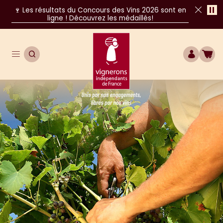
Pa
🍷 Les résultats du Concours des Vins 2026 sont en
ligne ! Découvrez les médaillés!
Fer
Ouvrir le menu de navigation principal
OUVRIR LA RECHERCHE
COMPTE
BOU
Unis par nos engagements, libres par nos