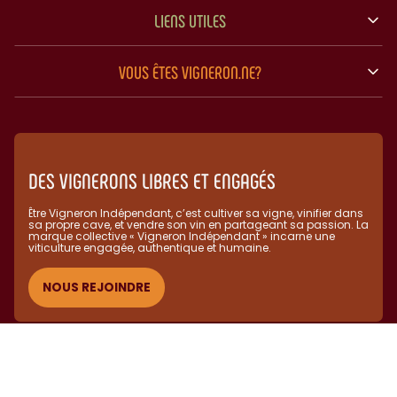
LIENS UTILES
VOUS ÊTES VIGNERON.NE?
DES VIGNERONS LIBRES ET ENGAGÉS
Être Vigneron Indépendant, c’est cultiver sa vigne, vinifier dans
sa propre cave, et vendre son vin en partageant sa passion. La
marque collective « Vigneron Indépendant » incarne une
viticulture engagée, authentique et humaine.​
NOUS REJOINDRE
(C) Vignerons Indépendants 2025 - L'abus d'alcool est dangereux
pour la santé, à consommer avec modération.