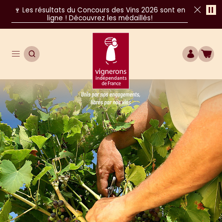
Pa
🍷 Les résultats du Concours des Vins 2026 sont en
ligne ! Découvrez les médaillés!
Fer
Ouvrir le menu de navigation principal
OUVRIR LA RECHERCHE
COMPTE
BOU
Unis par nos engagements, libres par nos