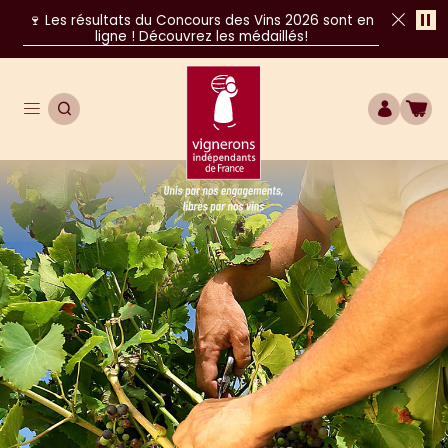
Pa
🍷 Les résultats du Concours des Vins 2026 sont en
ligne ! Découvrez les médaillés!
Fer
Ouvrir le menu de navigation principal
OUVRIR LA RECHERCHE
COMPTE
BOU
Unis par nos engagements, libres par nos