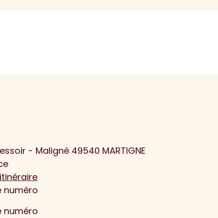
ressoir - Maligné 49540 MARTIGNE
ce
itinéraire
le numéro
le numéro