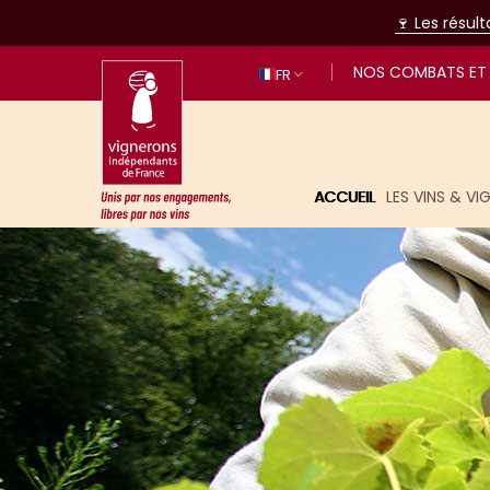
🍷 Les résul
NOS COMBATS ET 
FR
ACCUEIL
LES VINS & V
Unis par nos engagements, libres p