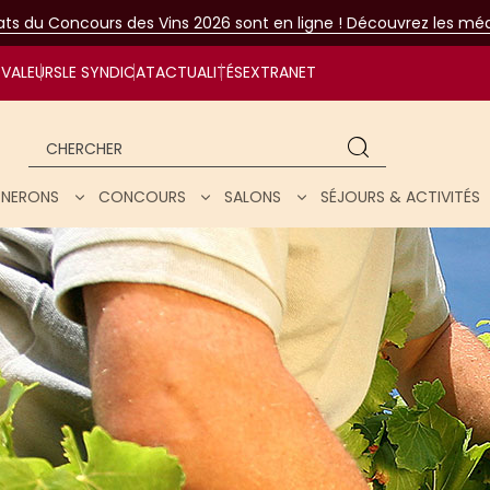
tats du Concours des Vins 2026 sont en ligne ! Découvrez les méda
VALEURS
LE SYNDICAT
ACTUALITÉS
EXTRANET
Chercher
IGNERONS
CONCOURS
SALONS
SÉJOURS & ACTIVITÉS
ar nos vins