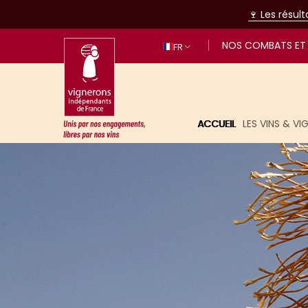
🍷 Les résul
NOS COMBATS ET 
FR
ACCUEIL
LES VINS & V
Unis par nos engagements, libres p