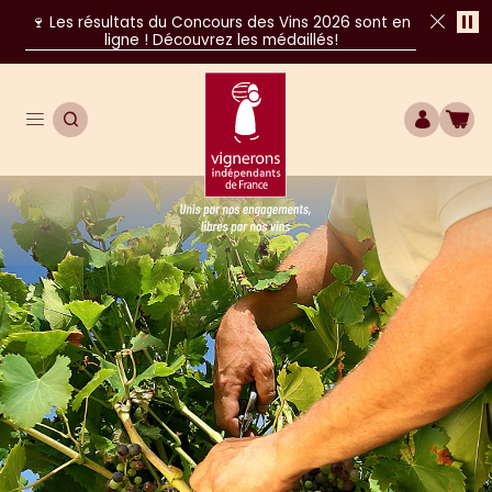
Pa
🍷 Les résultats du Concours des Vins 2026 sont en
ligne ! Découvrez les médaillés!
Fer
Ouvrir le menu de navigation principal
OUVRIR LA RECHERCHE
COMPTE
BOU
Unis par nos engagements, libres par nos