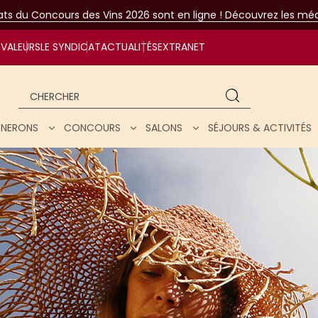
tats du Concours des Vins 2026 sont en ligne ! Découvrez les méda
VALEURS
LE SYNDICAT
ACTUALITÉS
EXTRANET
Chercher
IGNERONS
CONCOURS
SALONS
SÉJOURS & ACTIVITÉS
ar nos vins