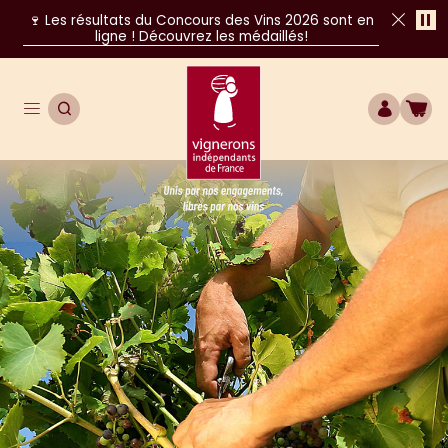
Pa
🍷 Les résultats du Concours des Vins 2026 sont en
ligne ! Découvrez les médaillés!
Fer
Ouvrir le menu de navigation principal
OUVRIR LA RECHERCHE
COMPTE
BOU
Unis par nos engagements, libres par nos