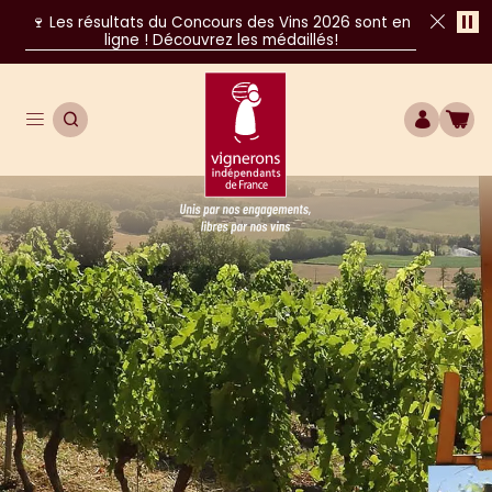
Pa
🍷 Les résultats du Concours des Vins 2026 sont en
ligne ! Découvrez les médaillés!
Fer
Ouvrir le menu de navigation principal
OUVRIR LA RECHERCHE
COMPTE
BOU
Unis par nos engagements, libres par nos