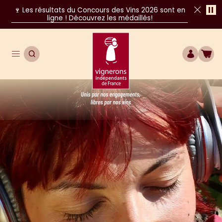
Pa
🍷 Les résultats du Concours des Vins 2026 sont en
ligne ! Découvrez les médaillés!
Fer
Ouvrir le menu de navigation principal
OUVRIR LA RECHERCHE
COMPTE
BOU
Unis par nos engagements, libres par nos