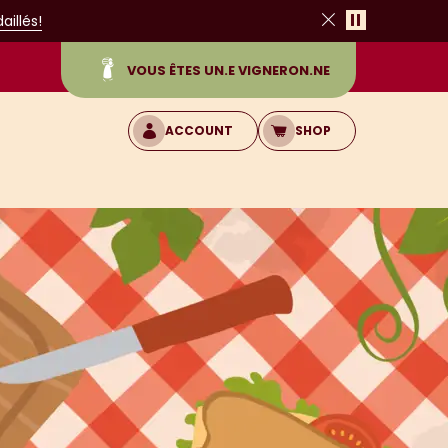
Pause
illés!
Close
VOUS ÊTES UN.E VIGNERON.NE
ACCOUNT
SHOP