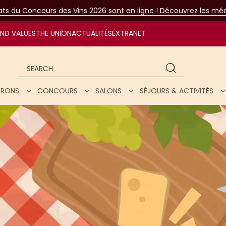
tats du Concours des Vins 2026 sont en ligne ! Découvrez les méda
ND VALUES
THE UNION
ACTUALITÉS
EXTRANET
Search
NERONS
CONCOURS
SALONS
SÉJOURS & ACTIVITÉS
hrough our wines