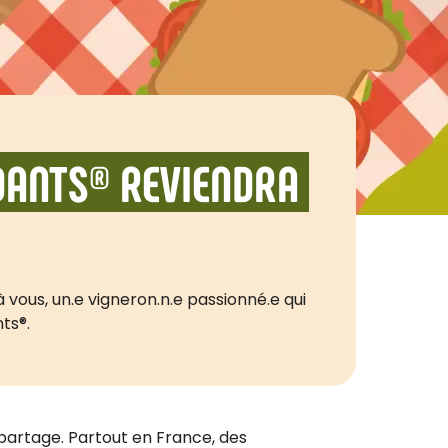
NDANTS® REVIENDRA
vous, un.e vigneron.n.e passionné.e qui
ts®.
partage. Partout en France, des