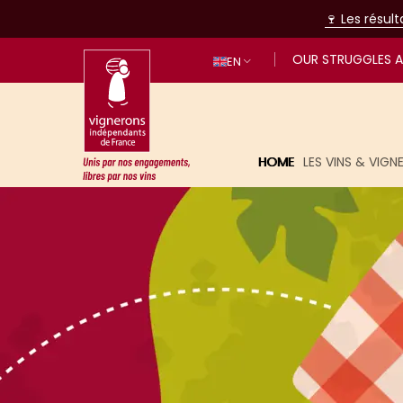
🍷 Les résul
OUR STRUGGLES A
EN
HOME
LES VINS & VIG
United by our commitments, free t