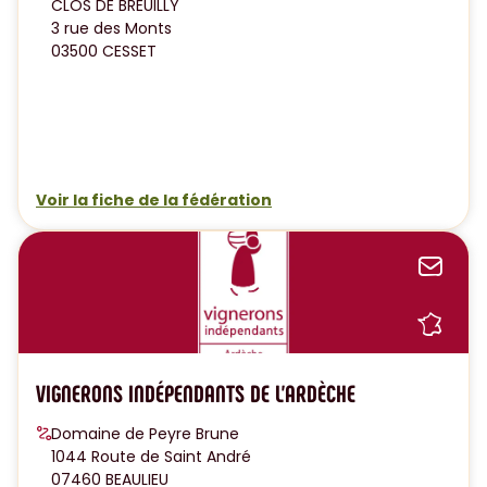
CLOS DE BREUILLY
3 rue des Monts
03500 CESSET
Voir la fiche de la fédération
Sen
Sh
VIGNERONS INDÉPENDANTS DE L'ARDÈCHE
Domaine de Peyre Brune
1044 Route de Saint André
07460 BEAULIEU