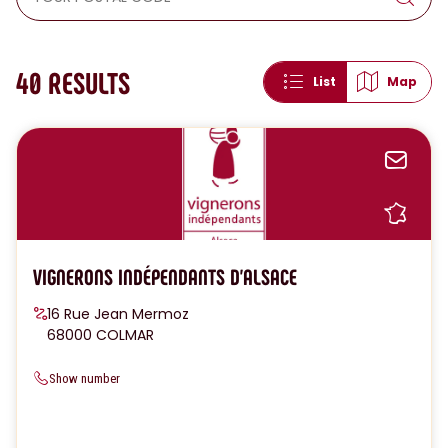
40
RESULTS
List
Map
Sen
Sh
VIGNERONS INDÉPENDANTS D'ALSACE
16 Rue Jean Mermoz
68000 COLMAR
Show number