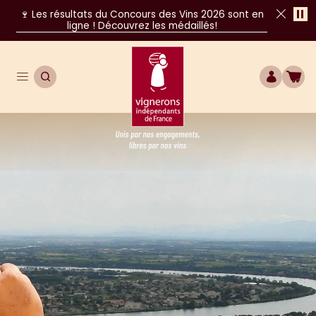
Pa
🍷 Les résultats du Concours des Vins 2026 sont en
ligne ! Découvrez les médaillés!
Clo
Open main navigation menu
OPEN SEARCH
ACCOUN
SHO
United by our commitments, free throug