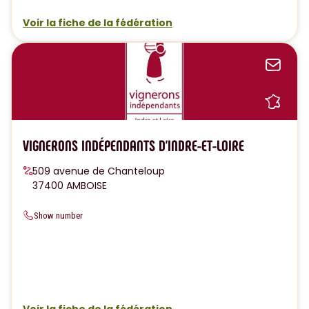
Voir la fiche de la fédération
Sen
Sh
VIGNERONS INDÉPENDANTS D'INDRE-ET-LOIRE
509 avenue de Chanteloup
37400 AMBOISE
Show number