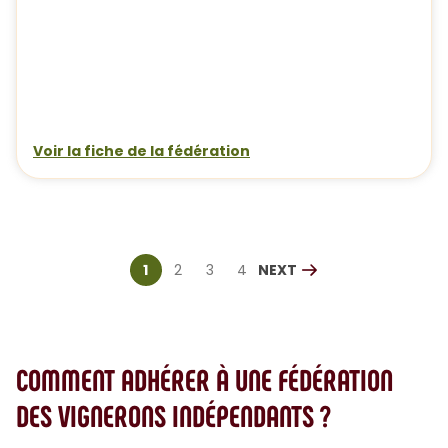
Voir la fiche de la fédération
1
2
3
4
NEXT
Current page
$
Page
$
Page
$
Page
$
PAGE
COMMENT ADHÉRER À UNE FÉDÉRATION
DES VIGNERONS INDÉPENDANTS ?