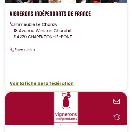
VIGNERONS INDÉPENDANTS DE FRANCE
Immeuble Le Chanzy
18 Avenue Winston Churchill
94220 CHARENTON-LE-PONT
Show number
Voir la fiche de la fédération
Sen
Sh