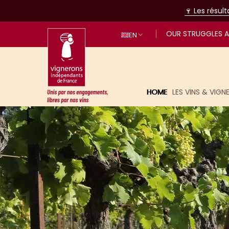
🍷 Les résul
OUR STRUGGLES A
EN
HOME
LES VINS & VIG
United by our commitments, free t