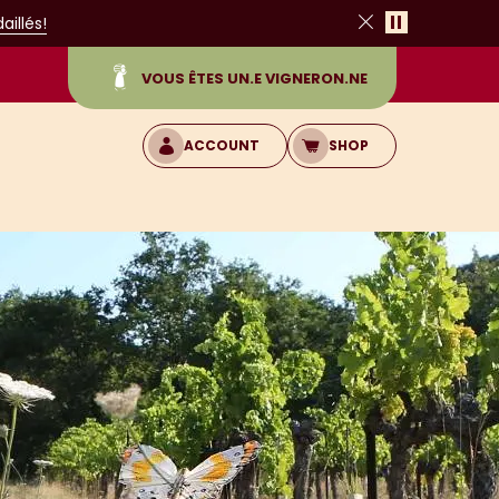
Pause
illés!
Close
VOUS ÊTES UN.E VIGNERON.NE
ACCOUNT
SHOP