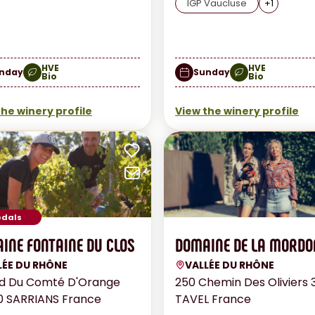
IGP Vaucluse
+
1
HVE
HVE
nday
Sunday
Bio
Bio
the winery profile
View the winery profile
vorites
Add to favorites
email
Send by email
edals
INE FONTAINE DU CLOS
DOMAINE DE LA MORDO
LÉE DU RHÔNE
VALLÉE DU RHÔNE
d Du Comté D'Orange
250 Chemin Des Oliviers 
 SARRIANS France
TAVEL France