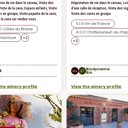
ion de vin dans le caveau, Visite des
Dégustation de vin dans le caveau, Lo
isite de la cave, Espace enfants, Visite
d'une salle de réception, Visite des vi
s en groupe, Visite payante de la cave,
Visite des caves en groupe
e la cave sur rendez-vous
S.I.G Vin de France
.C Côtes du Rhône
A.O.C Châteauneuf-du-Pa
 Vaucluse
+
2
+
3
Biodynamie
E
Bio
the winery profile
View the winery profile
vorites
Add to favorites
email
Send by email