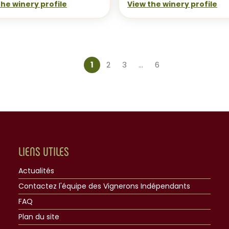
the winery profile
View the winery profile
1
2
3
…
6
Current page
$
Page
$
Page
$
Page
LIENS UTILES
Actualités
Contactez l'équipe des Vignerons Indépendants
FAQ
Plan du site