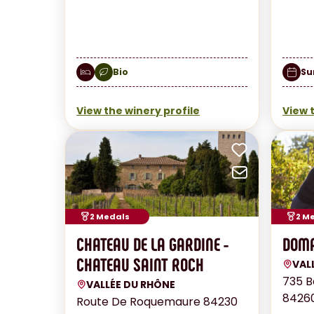
Bio
Su
View the winery profile
View 
Add to fa
Send by 
2 Medals
2 M
CHATEAU DE LA GARDINE -
DOMA
CHATEAU SAINT ROCH
VAL
735 B
VALLÉE DU RHÔNE
84260
Route De Roquemaure 84230