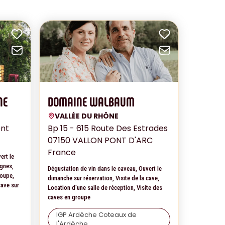
Add to favorites
Add to fav
Send by email
Send by e
NE
DOMAINE WALBAUM
VALLÉE DU RHÔNE
ent
Bp 15 - 615 Route Des Estrades
07150 VALLON PONT D'ARC
France
ert le
ignes,
Dégustation de vin dans le caveau, Ouvert le
roupe,
dimanche sur réservation, Visite de la cave,
cave sur
Location d'une salle de réception, Visite des
caves en groupe
IGP Ardèche Coteaux de
l'Ardèche