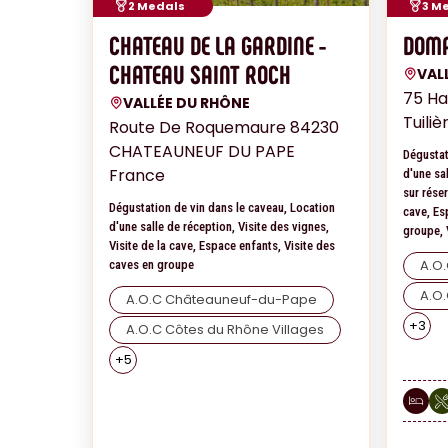
2 Medals
3 M
CHATEAU DE LA GARDINE -
DOMA
CHATEAU SAINT ROCH
VAL
75 H
VALLÉE DU RHÔNE
Tuili
Route De Roquemaure 84230
CHATEAUNEUF DU PAPE
Dégustat
France
d'une sa
sur réser
Dégustation de vin dans le caveau, Location
cave, Es
d'une salle de réception, Visite des vignes,
groupe, 
Visite de la cave, Espace enfants, Visite des
A.O
caves en groupe
A.O.
A.O.C Châteauneuf-du-Pape
+
3
A.O.C Côtes du Rhône Villages
+
5