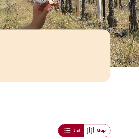
List
Map