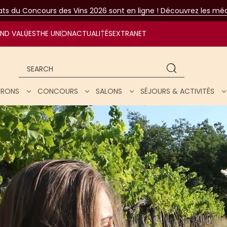
tats du Concours des Vins 2026 sont en ligne ! Découvrez les méda
ND VALUES
THE UNION
ACTUALITÉS
EXTRANET
Search
NERONS
CONCOURS
SALONS
SÉJOURS & ACTIVITÉS
hrough our wines