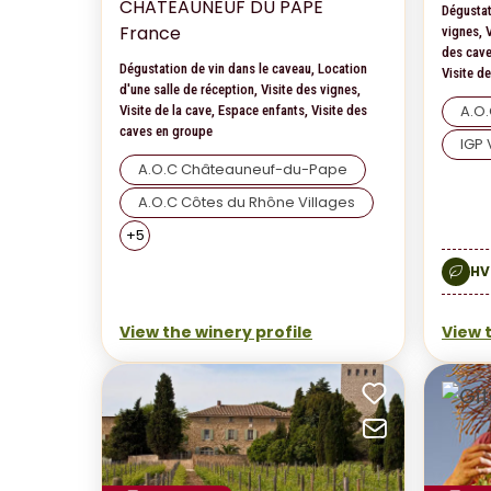
CHATEAUNEUF DU PAPE
Dégustat
France
vignes, V
des cave
Dégustation de vin dans le caveau, Location
Visite d
d'une salle de réception, Visite des vignes,
A.O
Visite de la cave, Espace enfants, Visite des
caves en groupe
IGP
A.O.C Châteauneuf-du-Pape
A.O.C Côtes du Rhône Villages
+
5
HV
View the winery profile
View 
Add to fa
Send by 