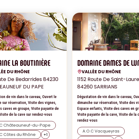
vorites
Add to favorites
email
Send by email
INE LA BOUTINIÈRE
DOMAINE DAMES DE LU
LÉE DU RHÔNE
VALLÉE DU RHÔNE
ute De Bedarrides 84230
1152 Route De Saint-Laur
EAUNEUF DU PAPE
84260 SARRIANS
ion de vin dans le caveau, Ouvert le
Dégustation de vin dans le caveau, Ouv
 sur réservation, Visite des vignes,
dimanche sur réservation, Visite des v
es caves en groupe, Visite payante de
Espace enfants, Visite des caves en g
 Visite de la cave sur rendez-vous
Visite payante de la cave, Visite de la 
rendez-vous
.C Châteauneuf-du-Pape
A.O.C Vacqueyras
.C Côtes du Rhône
+
1