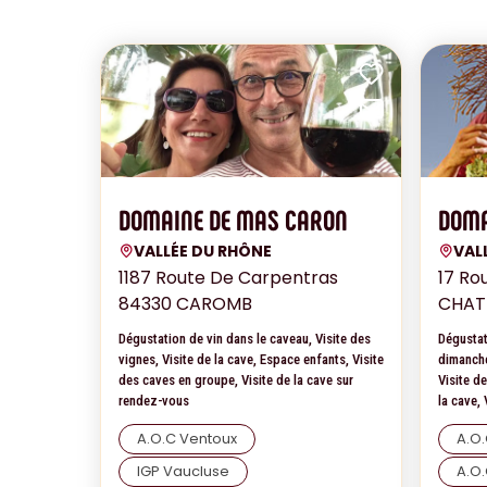
Add to fa
Send by 
DOMAINE DE MAS CARON
DOMA
VALLÉE DU RHÔNE
VAL
1187 Route De Carpentras
17 Ro
84330 CAROMB
CHAT
Dégustation de vin dans le caveau, Visite des
Dégustat
vignes, Visite de la cave, Espace enfants, Visite
dimanche
des caves en groupe, Visite de la cave sur
Visite d
rendez-vous
la cave,
A.O.C Ventoux
A.O
IGP Vaucluse
A.O