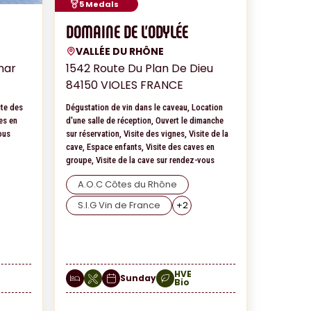
5 Medals
DOMAINE DE L'ODYLÉE
VALLÉE DU RHÔNE
mar
1542 Route Du Plan De Dieu
84150 VIOLES FRANCE
ite des
Dégustation de vin dans le caveau, Location
es en
d'une salle de réception, Ouvert le dimanche
ous
sur réservation, Visite des vignes, Visite de la
cave, Espace enfants, Visite des caves en
groupe, Visite de la cave sur rendez-vous
A.O.C Côtes du Rhône
S.I.G Vin de France
+
2
HVE
Sunday
Bio