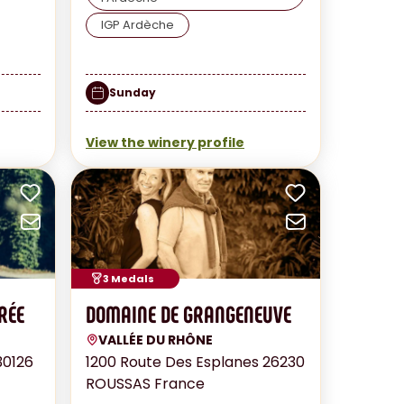
IGP Ardèche
Sunday
View the winery profile
Add to favorites
Add to fav
Send by email
Send by e
3 Medals
RÉE
DOMAINE DE GRANGENEUVE
VALLÉE DU RHÔNE
30126
1200 Route Des Esplanes 26230
ROUSSAS France