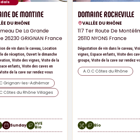
edals
INE DE MONTINE
DOMAINE ROCHEVILLE
LÉE DU RHÔNE
VALLÉE DU RHÔNE
ameau De La Grande
117 Ter Route De Montéli
ère 26230 GRIGNAN France
26110 NYONS France
ion de vin dans le caveau, Location
Dégustation de vin dans le caveau, Vis
lle de réception, Ouvert le dimanche
vignes, Espace enfants, Visite des cav
vation, Visite des vignes, Visite de la
groupe, Visite de la cave sur rendez-v
pace enfants, Visite des caves en
A.O.C Côtes du Rhône
Visite de la cave sur rendez-vous
.C Grignan-les-Adhémar
C Côtes du Rhône Villages
HVE
Sunday
Bio
Bio