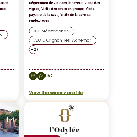
cation
Dégustation de vin dans le caveau, Visite des
gnes,
vignes, Visite des caves en groupe, Visite
payante de la cave, Visite de la cave sur
rendez-vous
IGP Méditerranée
pe
A.O.C Grignan-les-Adhémar
+
2
HVE
View the winery profile
Add to favorites
Add to fav
Send by email
Send by e